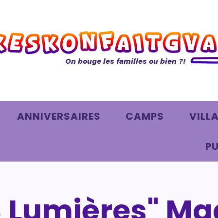
On bouge les familles ou bien ?!
ANNIVERSAIRES
CAMPS
VILL
PU
3 Lumières" Ma