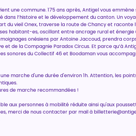
vient une commune. 175 ans après, Antigel vous emmène su
clé dans l’histoire et le développement du canton. Un voy
rt du vieil Onex, traverse la route de Chancy et raconte
 habitant-es, oscillant entre ancrage rural et énergie u
e témoignages onésiens par Antoine Jaccoud, prendra cor
e et de la Compagnie Paradox Circus. Et parce qu’à Antigel,
ppes sonores du Collectif 46 et Boodaman vous accompagn
ne marche d'une durée d'environ 1h. Attention, les points
ntiques.
sures de marche recommandées !
le aux personnes à mobilité réduite ainsi qu'aux poussett
s, merci de nous contacter par mail à billetterie@antige
.