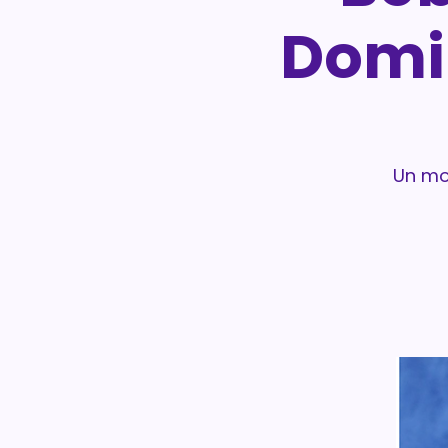
Domin
Un mo