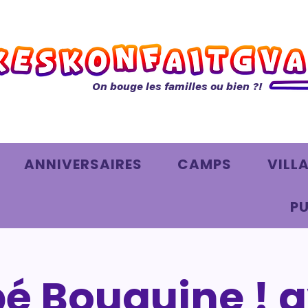
On bouge les familles ou bien ?!
ANNIVERSAIRES
CAMPS
VILL
PU
é Bouquine ! 