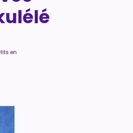
kulélé
its en