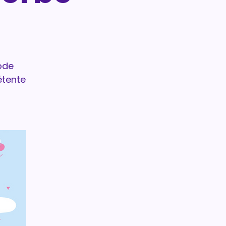
ode
étente