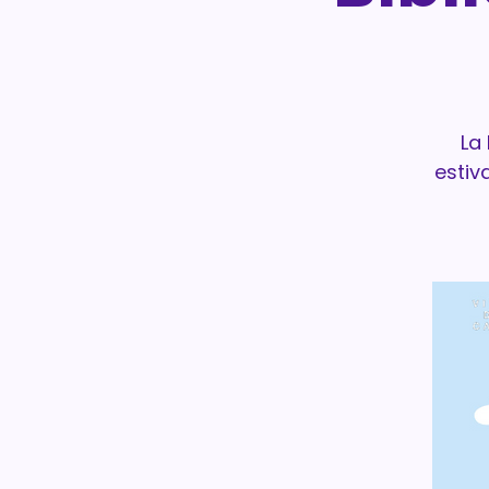
La
estiv