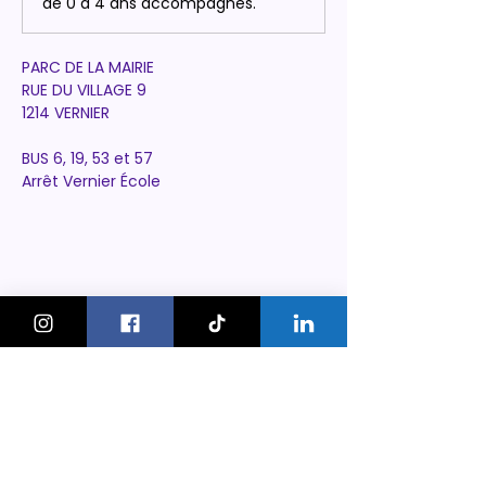
de 0 à 4 ans accompagnés.
PARC DE LA MAIRIE
RUE DU VILLAGE 9
1214 VERNIER
BUS 6, 19, 53 et 57
Arrêt Vernier École
KeskonfaitGVA
Le guide des sorties et activités
pour les familles à Genève.
On bouge les familles ou bien ?!
Newsletter