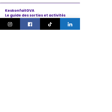
KeskonfaitGVA
Le guide des sorties et activités
pour les familles à Genève.
On bouge les familles ou bien ?!
Newsletter
Instagram
À propos
Explorer
Le Village des Enfants 2026
Agenda
Activités
Anniversaires