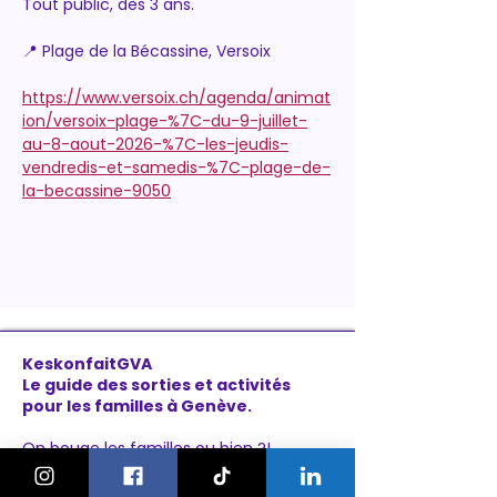
Tout public, dès 3 ans.
📍 Plage de la Bécassine, Versoix
https://www.versoix.ch/agenda/animat
ion/versoix-plage-%7C-du-9-juillet-
au-8-aout-2026-%7C-les-jeudis-
vendredis-et-samedis-%7C-plage-de-
la-becassine-9050
KeskonfaitGVA
Le guide des sorties et activités
pour les familles à Genève.
On bouge les familles ou bien ?!
Newsletter