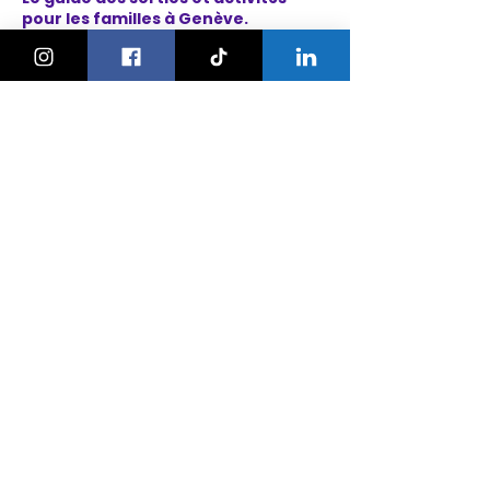
pour les familles à Genève.
On bouge les familles ou bien ?!
Newsletter
Instagram
À propos
Explorer
Le Village des Enfants 2026
Agenda
Activités
Anniversaires
Camps
Bonnes adresses
Nos ateliers