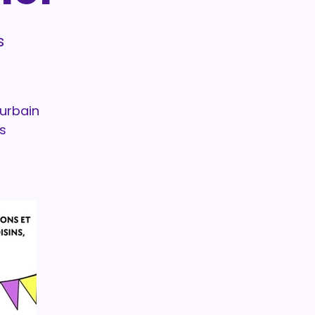
s
urbain
os