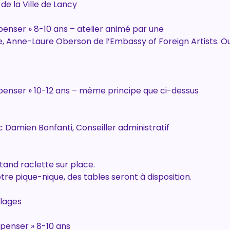
e la Ville de Lancy
t penser » 8-10 ans – atelier animé par une
Anne-Laure Oberson de l’Embassy of Foreign Artists. Ouv
st penser » 10-12 ans – même principe que ci-dessus
ec Damien Bonfanti, Conseiller administratif
stand raclette sur place.
re pique-nique, des tables seront à disposition.
llages
t penser » 8-10 ans