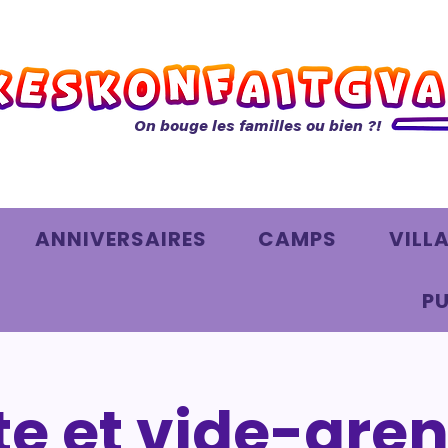
On bouge les familles ou bien ?!
ANNIVERSAIRES
CAMPS
VILL
PU
te et vide-gren