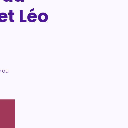
t Léo
e au