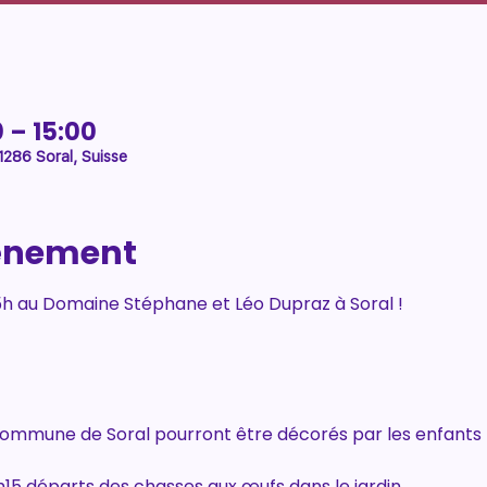
0 – 15:00
1286 Soral, Suisse
vénement
15h au Domaine Stéphane et Léo Dupraz à Soral !
commune de Soral pourront être décorés par les enfants
h15 départs des chasses aux œufs dans le jardin