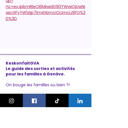
up?
nc=eyJpbmRleCI6MiwidG90YWwiOjUwNi
wicGFyYW1zIjp7ImxhbmciOiJmciJ9fQ%3
D%3D
KeskonfaitGVA
Le guide des sorties et activités
pour les familles à Genève.
On bouge les familles ou bien ?!
Newsletter
Instagram
À propos