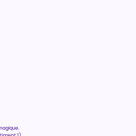
 magique.
âtiment 1)