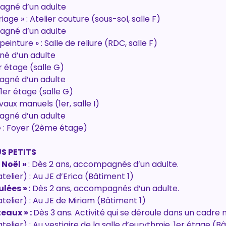
ompagné d’un adulte
age » : Atelier couture (sous-sol, salle F)
ompagné d’un adulte
inture » : Salle de reliure (RDC, salle F)
gné d’un adulte 
er étage (salle G)
ompagné d’un adulte
 1er étage (salle G)
avaux manuels (1er, salle I)
ompagné d’un adulte
»
 : Foyer (2ème étage)
S PETITS
 Noël » 
: Dès 2 ans, accompagnés d’un adulte. 
atelier) : Au JE d’Erica (Bâtiment 1)
ulées » 
: Dès 2 ans, accompagnés d’un adulte. 
’atelier) : Au JE de Miriam (Bâtiment 1)
eaux » : 
Dès 3 ans. Activité qui se déroule dans un cadre
atelier) : Au vestiaire de la salle d’eurythmie, 1er étage (B