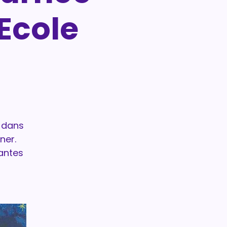
’Ecole
z dans
ner.
rantes