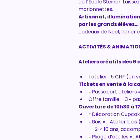
de l’Ecole Steiner. Laiss
marionnettes.
Artisanat, illumination
par les grands élèves…
cadeaux de Noël, flâner e
ACTIVITÉS & ANIMATIO
Ateliers créatifs dès 6 
1 atelier : 5 CHF (en v
Tickets en vente à la ca
« Passeport ateliers »
Offre famille – 3 « pa
Ouverture de 10h30 à 17
« Décoration Cupcakes
« Bois » :  Atelier bois
             Si < 10 ans, ac
« Pliage d’étoiles » : 