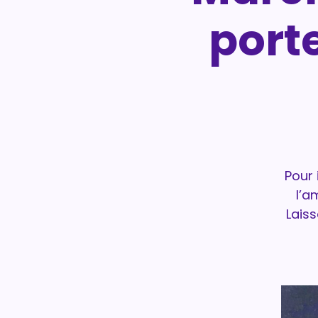
porte
Pour 
l’a
Lais