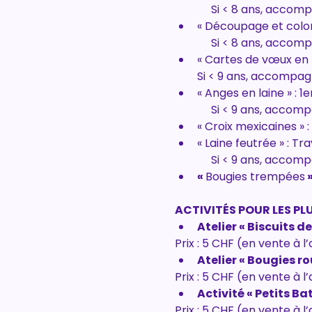
             Si < 8 ans, acc
« Découpage et colori
             Si < 8 ans, acc
« Cartes de vœux en pe
        Si < 9 ans, accompa
« Anges en laine » : 1
             Si < 9 ans, acc
« Croix mexicaines » :
« Laine feutrée » : Tr
             Si < 9 ans, acc
« 
Bougies trempées
 
ACTIVITÉS POUR LES PLU
Atelier « Biscuits de
Prix : 5 CHF (en vente à l’
Atelier « Bougies ro
Prix : 5 CHF (en vente à l
Activité « Petits Bat
Prix : 5 CHF (en vente à l’