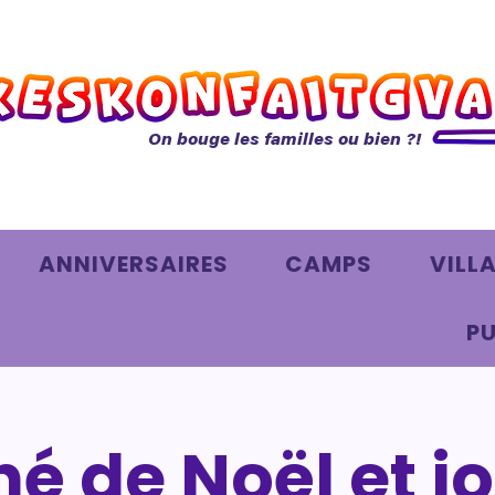
On bouge les familles ou bien ?!
ANNIVERSAIRES
CAMPS
VILL
PU
é de Noël et j