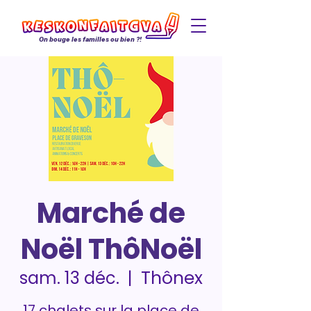
On bouge les familles ou bien ?!
Marché de
Noël ThôNoël
Thônex
sam. 13 déc.
  |  
17 chalets sur la place de