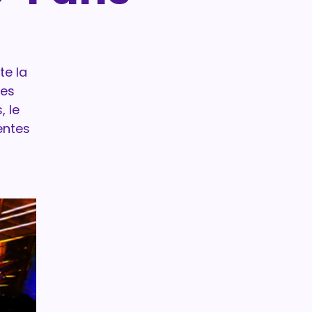
te la
les
, le
rentes