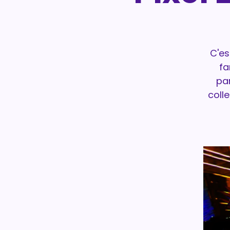
C'es
fa
par
colle