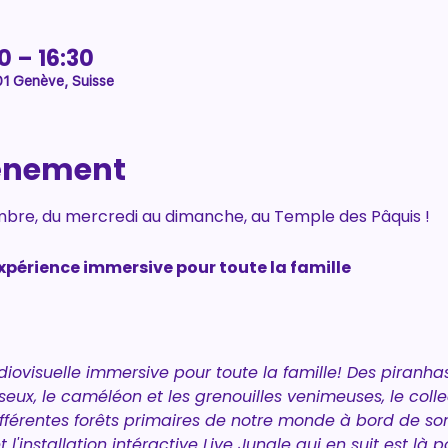
0 – 16:30
01 Genève, Suisse
vénement
bre, du mercredi au dimanche, au Temple des Pâquis ! 
xpérience immersive pour toute la famille
iovisuelle immersive pour toute la famille! Des piranhas 
eux, le caméléon et les grenouilles venimeuses, le collecti
 différentes forêts primaires de notre monde à bord de s
 l'installation intéractive Live Jungle qui en suit est là 