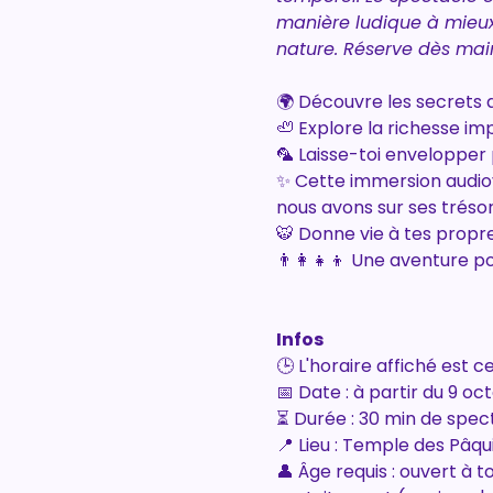
manière ludique à mieux 
nature. Réserve dès main
🌍 Découvre les secrets d
🦥 Explore la richesse im
🦜 Laisse-toi envelopper 
✨ Cette immersion audiovi
nous avons sur ses trésor
🐯 Donne vie à tes propre
👨‍👩‍👧‍👦 Une aventure p
Infos
🕒 L'horaire affiché est 
📅 Date : à partir du 9 o
⏳ Durée : 30 min de spect
📍 Lieu : Temple des Pâqu
👤 Âge requis : ouvert à t