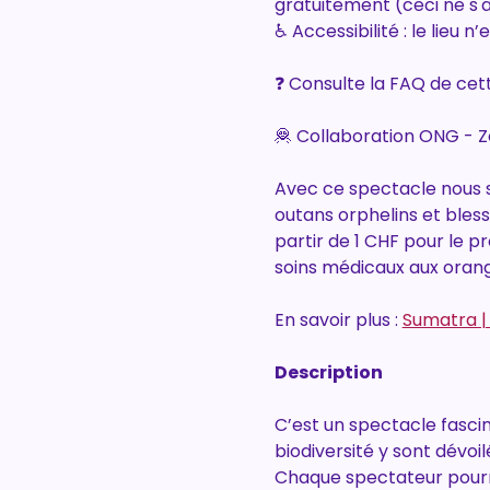
gratuitement (ceci ne s
♿ Accessibilité : le lieu
❓ Consulte la FAQ de cet
🦧 Collaboration ONG - Z
Avec ce spectacle nous s
outans orphelins et blessé
partir de 1 CHF pour le p
soins médicaux aux orangs
En savoir plus : 
Sumatra |
Description
C’est un spectacle fasci
biodiversité y sont dévoi
Chaque spectateur pourr