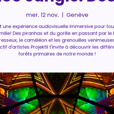
mer. 12 nov.
  |  
Genève
t une expérience audiovisuelle immersive pour tou
mille! Des piranhas et du gorille en passant par le 
esseux, le caméléon et les grenouilles venimeuses
ctif d'artistes Projektil t'invite à découvrir les diffé
forêts primaires de notre monde !