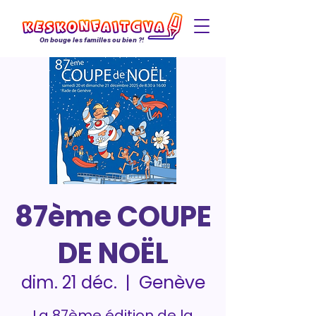
On bouge les familles ou bien ?!
87ème COUPE
DE NOËL
Genève
dim. 21 déc.
  |  
La 87ème édition de la