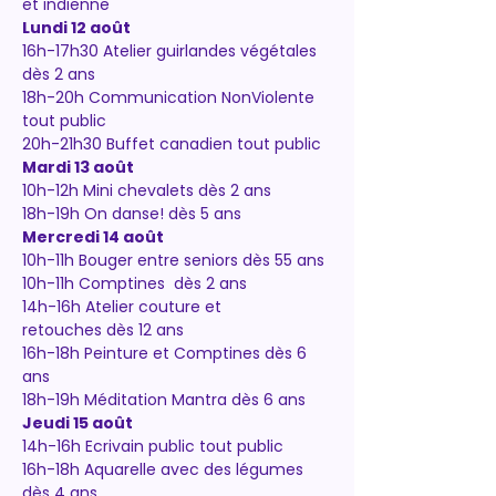
et indienne
Lundi 12 août
16h-17h30 Atelier guirlandes végétales 
dès 2 ans
18h-20h Communication NonViolente 
tout public
20h-21h30 Buffet canadien tout public
Mardi 13 août
10h-12h Mini chevalets dès 2 ans 
18h-19h On danse! dès 5 ans 
Mercredi 14 août
10h-11h Bouger entre seniors dès 55 ans
10h-11h Comptines  dès 2 ans
14h-16h Atelier couture et 
retouches dès 12 ans
16h-18h Peinture et Comptines dès 6 
ans
18h-19h Méditation Mantra dès 6 ans
Jeudi 15 août
14h-16h Ecrivain public tout public
16h-18h Aquarelle avec des légumes 
dès 4 ans 