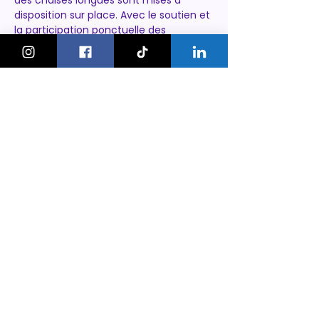
des chaises longues sont mises à 
disposition sur place. Avec le soutien et 
la participation ponctuelle des 
ludothèques verniolanes, l’Amusebus 
promet une ambiance amusante et 
conviviale. »
https://www.vernier.ch/actualites/lamu
sebus-revient-du-28-mai-au-24-
septembre-2025
KeskonfaitGVA
Le guide des sorties et activités
pour les familles à Genève.
On bouge les familles ou bien ?!