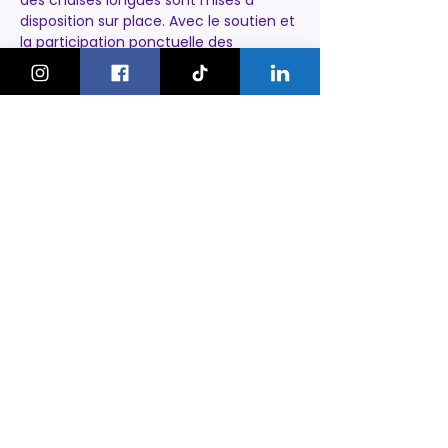
des chaises longues sont mises à 
disposition sur place. Avec le soutien et 
la participation ponctuelle des 
ludothèques verniolanes, l’Amusebus 
promet une ambiance amusante et 
conviviale. »
https://www.vernier.ch/actualites/lamu
sebus-revient-du-28-mai-au-24-
septembre-2025
KeskonfaitGVA
Le guide des sorties et activités
pour les familles à Genève.
On bouge les familles ou bien ?!