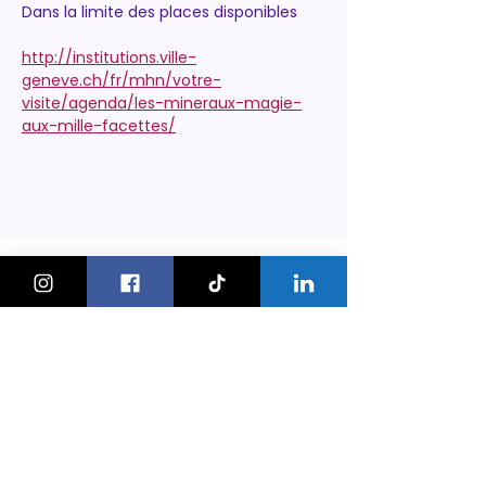
Dans la limite des places disponibles
http://institutions.ville-
geneve.ch/fr/mhn/votre-
visite/agenda/les-mineraux-magie-
aux-mille-facettes/
KeskonfaitGVA
Le guide des sorties et activités
pour les familles à Genève.
On bouge les familles ou bien ?!
Newsletter
Instagram
À propos