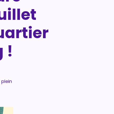
uillet
artier
 !
 plein