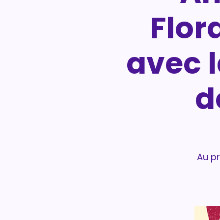
Flora
avec 
d
Au pr