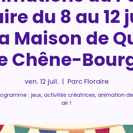
ire du 8 au 12 j
la Maison de Qu
e Chêne-Bourg
ven. 12 juil.
  |  
Parc Floraire
ogramme : jeux, activités créatrices, animation de
air !