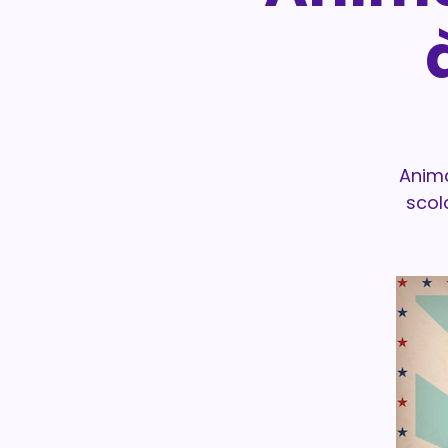
Anima
scol