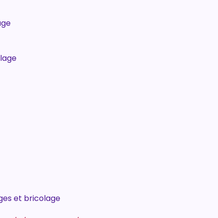
age
olage
ges et bricolage