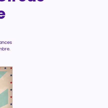
e
cances
mbre.