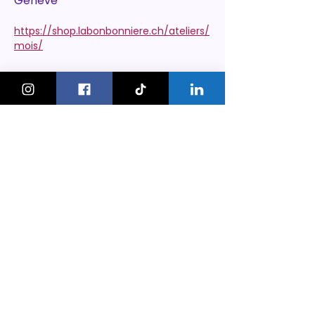
Genève
https://shop.labonbonniere.ch/ateliers/
mois/
KeskonfaitGVA
Le guide des sorties et activités
pour les familles à Genève.
On bouge les familles ou bien ?!
Newsletter
Instagram
À propos