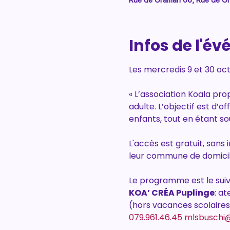
Rue de Graman 66, Rue de Gr
Infos de l'é
Les mercredis 9 et 30 oct
« L’association Koala pr
adulte. L’objectif est d’o
enfants, tout en étant so
L'accès est gratuit, sans
leur commune de domicil
Le programme est le suiv
KOA’ CRÉA Puplinge
: a
(hors vacances scolaires)
079.961.46.45
mlsbuschi