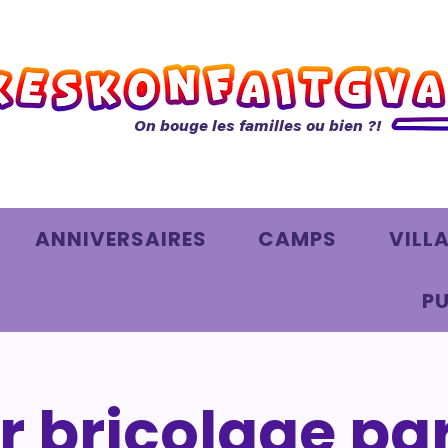
On bouge les familles ou bien ?!
ANNIVERSAIRES
CAMPS
VILL
PU
er bricolage pa