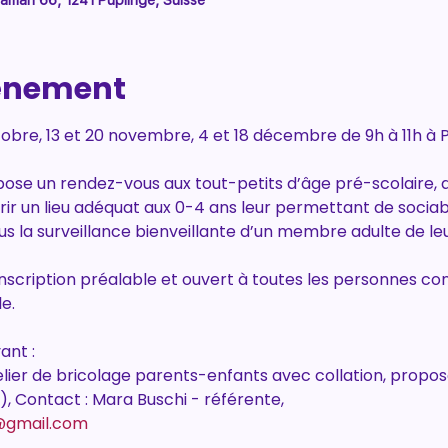
aman 66, 1241 Puplinge, Suisse
vénement
obre, 13 et 20 novembre, 4 et 18 décembre de 9h à 11h à P
opose un rendez-vous aux tout-petits d’âge pré-scolaire
ffrir un lieu adéquat aux 0-4 ans leur permettant de sociab
us la surveillance bienveillante d’un membre adulte de le
 inscription préalable et ouvert à toutes les personnes co
e. 
ant :
telier de bricolage parents-enfants avec collation, propo
, Contact : Mara Buschi - référente,
@gmail.com