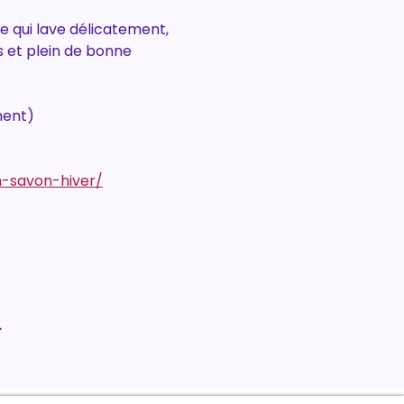
e qui lave délicatement, 
s et plein de bonne 
ment)
n-savon-hiver/
.