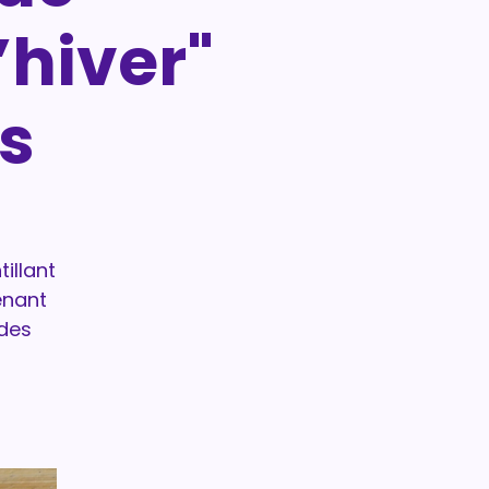
’hiver"
s
tillant
enant
 des