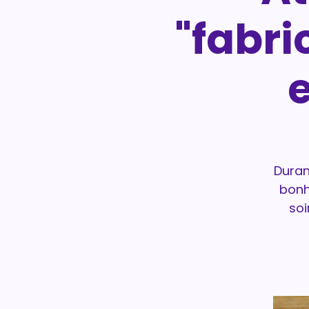
"fabri
Durant
bonh
soi