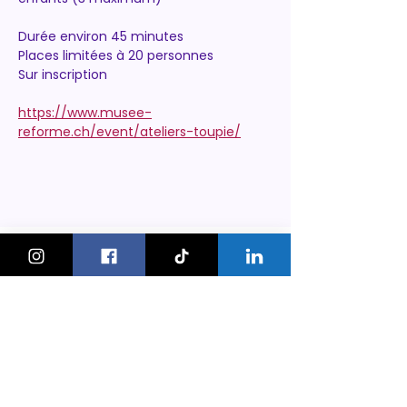
Durée environ 45 minutes
Places limitées à 20 personnes
Sur inscription 
https://www.musee-
reforme.ch/event/ateliers-toupie/
KeskonfaitGVA
Le guide des sorties et activités
pour les familles à Genève.
On bouge les familles ou bien ?!
Newsletter
Instagram