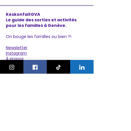
KeskonfaitGVA
Le guide des sorties et activités
pour les familles à Genève.
On bouge les familles ou bien ?!
Newsletter
Instagram
À propos
Explorer
Le Village des Enfants 2026
Agenda
Activités
Anniversaires