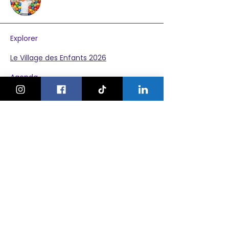
Explorer
Le Village des Enfants 2026
Agenda
Activités
Anniversaires
Camps
Bonnes adresses
Nos ateliers
Nos événements
Pour les pros
Publier un événement
Devenir partenaire
Contact :
info@keskonfaitgva.ch