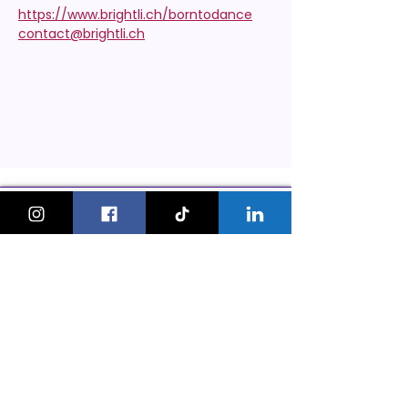
https://www.brightli.ch/borntodance
contact@brightli.ch
KeskonfaitGVA
Le guide des sorties et activités
pour les familles à Genève.
On bouge les familles ou bien ?!
Newsletter
Instagram
À propos