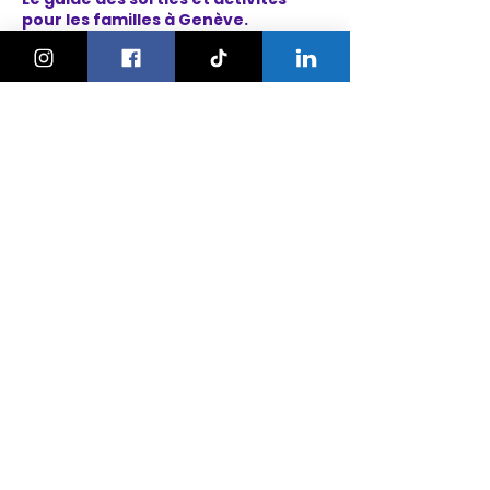
pour les familles à Genève.
On bouge les familles ou bien ?!
Newsletter
Instagram
À propos
Explorer
Le Village des Enfants 2026
Agenda
Activités
Anniversaires
Camps
Bonnes adresses
Nos ateliers