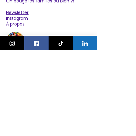
On bouge les familles ou bien ?!
Newsletter
Instagram
À propos
Explorer
Le Village des Enfants 2026
Agenda
Activités
Anniversaires
Camps
Bonnes adresses
Nos ateliers
Nos événements