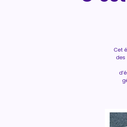
Cet é
des 
d’
g