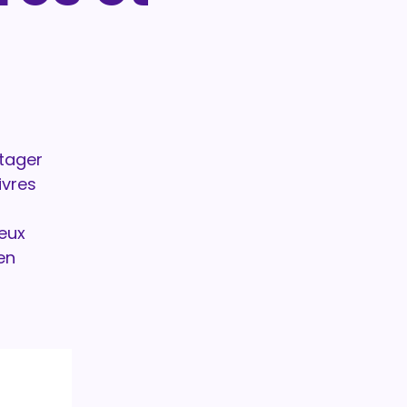
rtager
ivres
eux
en