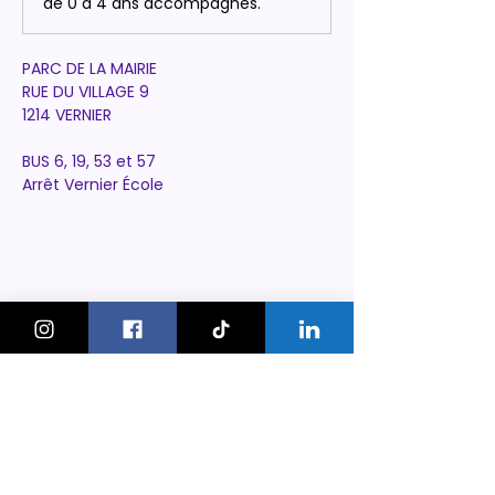
de 0 à 4 ans accompagnés.
PARC DE LA MAIRIE
RUE DU VILLAGE 9
1214 VERNIER
BUS 6, 19, 53 et 57
Arrêt Vernier École
KeskonfaitGVA
Le guide des sorties et activités
pour les familles à Genève.
On bouge les familles ou bien ?!
Newsletter