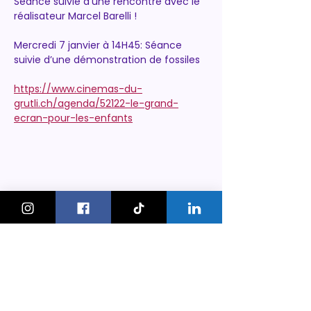
Séance suivie d’une rencontre avec le 
réalisateur Marcel Barelli !
Mercredi 7 janvier à 14H45: Séance 
suivie d’une démonstration de fossiles
https://www.cinemas-du-
grutli.ch/agenda/52122-le-grand-
ecran-pour-les-enfants
KeskonfaitGVA
Le guide des sorties et activités
pour les familles à Genève.
On bouge les familles ou bien ?!
Newsletter