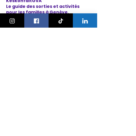
KeskonfaitGVA
Le guide des sorties et activités
pour les familles à Genève.
On bouge les familles ou bien ?!
Newsletter
Instagram
À propos
Explorer
Le Village des Enfants 2026
Agenda
Activités
Anniversaires
Camps
Bonnes adresses