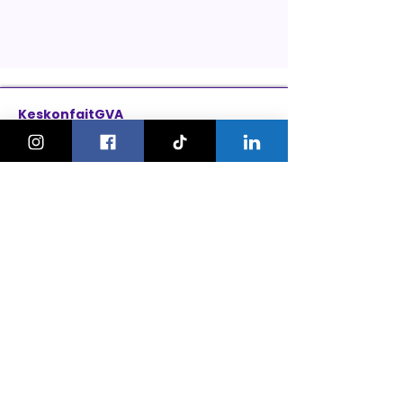
KeskonfaitGVA
Le guide des sorties et activités
pour les familles à Genève.
On bouge les familles ou bien ?!
Newsletter
Instagram
À propos
Explorer
Le Village des Enfants 2026