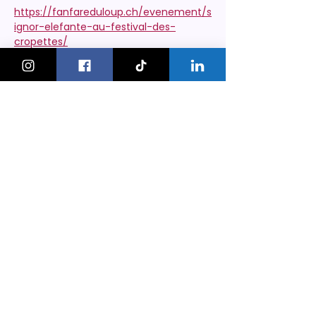
https://fanfareduloup.ch/evenement/s
ignor-elefante-au-festival-des-
cropettes/
KeskonfaitGVA
Le guide des sorties et activités
pour les familles à Genève.
On bouge les familles ou bien ?!
Newsletter
Instagram
À propos