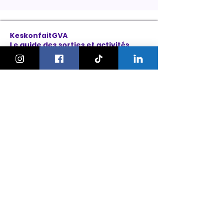
KeskonfaitGVA
Le guide des sorties et activités
pour les familles à Genève.
On bouge les familles ou bien ?!
Newsletter
Instagram
À propos
Explorer
Le Village des Enfants 2026
Agenda