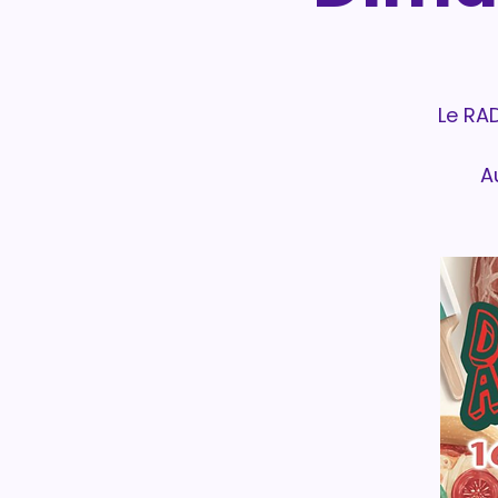
Le RAD
A