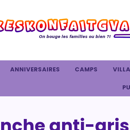
On bouge les familles ou bien ?!
ANNIVERSAIRES
CAMPS
VILL
PU
che anti-gris