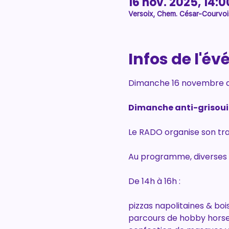
16 nov. 2025, 14:0
Versoix, Chem. César-Courvois
Infos de l'é
Dimanche 16 novembre de
Dimanche anti-grisouil
Le RADO organise son tra
Au programme, diverses 
De 14h à 16h :
pizzas napolitaines & boi
parcours de hobby hors