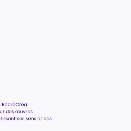
on RécréCréa
rer des œuvres 
lisant ses sens et des 