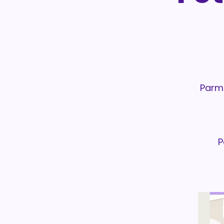
Parmi
P