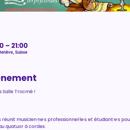
0 – 21:00
Genève, Suisse
vénement
la Salle Trocmé !
éunit musicien·ne·s professionnel·le·s et étudiant·e·s pou
u quatuor à cordes.