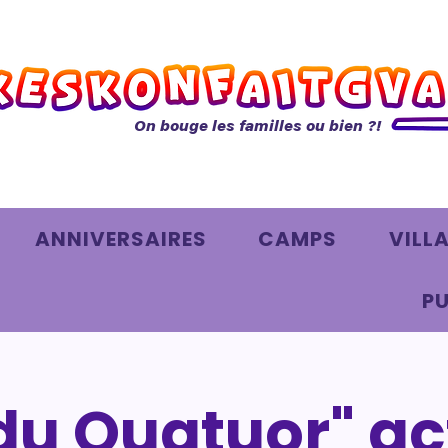
On bouge les familles ou bien ?!
ANNIVERSAIRES
CAMPS
VILL
PU
du Quatuor" ac