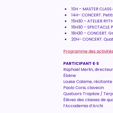
10H – MASTER CLASS 
14H– CONCERT. Petit
15H30 – ATELIER RYT
16H30 – SPECTACLE PO
18H30 – CONCERT. G
20H– CONCERT. Quat
Programme des activités
PARTICIPANT·E·S
Raphaël Merlin, directeu
Ébène 
Louise Calame, récitante
Paolo Corsi, clavecin
Quatuors Trapèze / Terp
Élèves des classes de qu
l’Accademia d’Archi