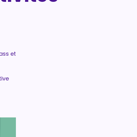
ass et
tive