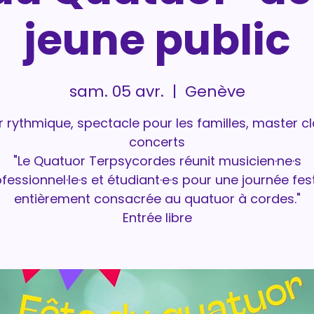
jeune public
sam. 05 avr.
  |  
Genève
er rythmique, spectacle pour les familles, master cl
concerts
"Le Quatuor Terpsycordes réunit musicien·ne·s
fessionnel·le·s et étudiant·e·s pour une journée fes
entièrement consacrée au quatuor à cordes."