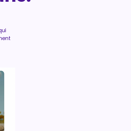
qui
inent