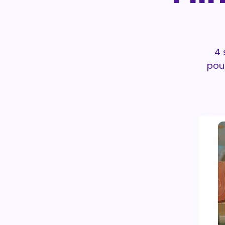
4 
pou