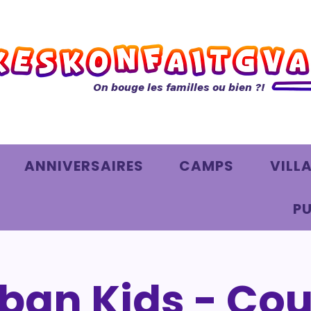
On bouge les familles ou bien ?!
ANNIVERSAIRES
CAMPS
VILL
PU
ban Kids - Cou