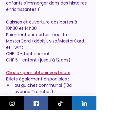
enfants s’immerger dans des histoires 
enrichissantes !"
Caisses et ouverture des portes à 
10h30 et 14h30
Paiement par cartes maestro, 
MasterCard (débit), visa/MasterCard 
et Twint
CHF 10.- tarif normal
CHF 5.- enfant (jusqu’à 12 ans)
Cliquez pour obtenir vos billets
Billets également disponibles :
au guichet communal (13a, 
avenue Tronchet)
le jour du concert
Aucune réservation par email
https://www.thonex.ch/agenda/filmar-
en-america-latina/