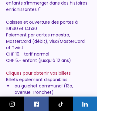
enfants s’immerger dans des histoires 
enrichissantes !"
Caisses et ouverture des portes à 
10h30 et 14h30
Paiement par cartes maestro, 
MasterCard (débit), visa/MasterCard 
et Twint
CHF 10.- tarif normal
CHF 5.- enfant (jusqu’à 12 ans)
Cliquez pour obtenir vos billets
Billets également disponibles :
au guichet communal (13a, 
avenue Tronchet)
le jour du concert
Aucune réservation par email
https://www.thonex.ch/agenda/filmar-
en-america-latina/