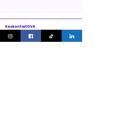
KeskonfaitGVA
Le guide des sorties et activités
pour les familles à Genève.
On bouge les familles ou bien ?!
Newsletter
Instagram
À propos
Explorer
Le Village des Enfants 2026