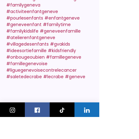
#familygeneva
#activiteenfantgeneve
#pourlesenfants
#enfantgeneve
#geneveenfant
#familytime
#familykidslife
#geneveenfamille
#atelierenfantgeneve
#villagedesenfants
#gvakids
#ideesortiefamille
#kidsfriendly
#onbougeoubien
#famillegeneve
#famillegenevoise
#liguegenevoisecontrelecancer
#saletedecrabe
#lecrabe
#geneve
KeskonfaitGVA
Le guide des sorties et activités
pour les familles à Genève.