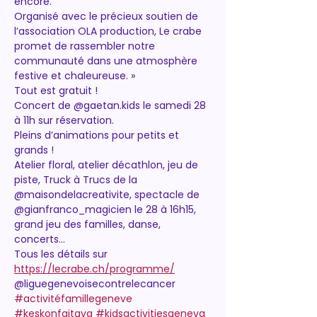
encore. 
Organisé avec le précieux soutien de 
l’association OLA production, Le crabe 
promet de rassembler notre 
communauté dans une atmosphère 
festive et chaleureuse. »
Tout est gratuit ! 
Concert de @gaetan.kids le samedi 28 
à 11h sur réservation.
Pleins d’animations pour petits et 
grands !
Atelier floral, atelier décathlon, jeu de 
piste, Truck à Trucs de la 
@maisondelacreativite, spectacle de 
@gianfranco_magicien le 28 à 16h15, 
grand jeu des familles, danse, 
concerts…
Tous les détails sur 
https://lecrabe.ch/programme/
@liguegenevoisecontrelecancer 
#activitéfamillegeneve
#keskonfaitgva
#kidsactivitiesgeneva