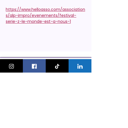
https://www.helloasso.com/association
s/alp-impro/evenements/festival-
serie-z-le-monde-est-a-nous-1
KeskonfaitGVA
Le guide des sorties et activités
pour les familles à Genève.
On bouge les familles ou bien ?!
Newsletter
Instagram
À propos