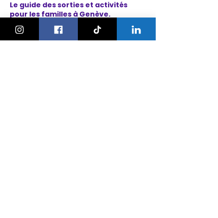
Le guide des sorties et activités
pour les familles à Genève.
On bouge les familles ou bien ?!
Newsletter
Instagram
À propos
Explorer
Le Village des Enfants 2026
Agenda
Activités
Anniversaires
Camps
Bonnes adresses
Nos ateliers