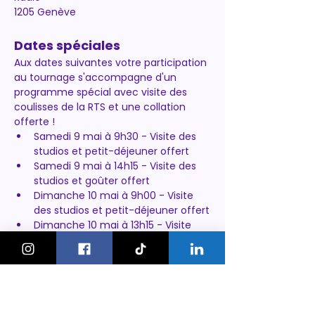
1205 Genève
Dates spéciales
Aux dates suivantes votre participation 
au tournage s'accompagne d'un 
programme spécial avec visite des 
coulisses de la RTS et une collation 
offerte !
Samedi 9 mai à 9h30 - Visite des 
studios et petit-déjeuner offert
Samedi 9 mai à 14h15 - Visite des 
studios et goûter offert
Dimanche 10 mai à 9h00 - Visite 
des studios et petit-déjeuner offert
Dimanche 10 mai à 13h15 - Visite 
des studios et goûter offert
https://avecvous.rts.ch/evenements/e
missions/les-infiltres-le-club-en-
public-69cc4120438ba