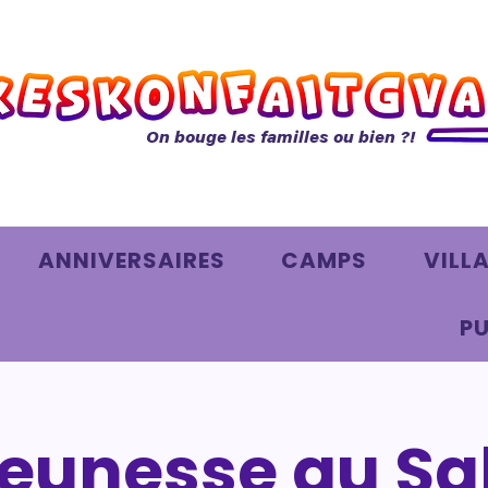
On bouge les familles ou bien ?!
ANNIVERSAIRES
CAMPS
VILL
PU
 jeunesse au S