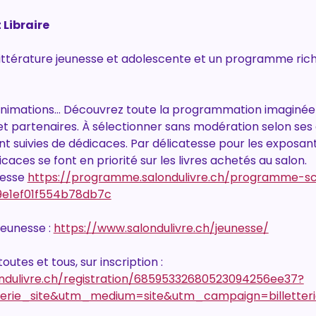
 Libraire
littérature jeunesse et adolescente et un programme rich
animations… Découvrez toute la programmation imaginée p
 et partenaires. À sélectionner sans modération selon ses 
t suivies de dédicaces. Par délicatesse pour les exposant·
icaces se font en priorité sur les livres achetés au salon.
esse 
https://programme.salondulivre.ch/programme-s
e1ef01f554b78db7c
unesse : 
https://www.salondulivre.ch/jeunesse/
outes et tous, sur inscription : 
ndulivre.ch/registration/68595332680523094256ee37?
terie_site&utm_medium=site&utm_campaign=billetteri